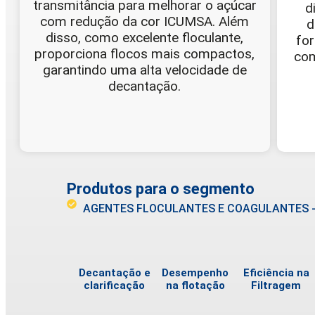
transmitância para melhorar o açúcar
d
com redução da cor ICUMSA. Além
d
disso, como excelente floculante,
fo
proporciona flocos mais compactos,
com
garantindo uma alta velocidade de
decantação.
Produtos para o segmento
AGENTES FLOCULANTES E COAGULANTES 
Decantação e
Desempenho
Eficiência na
clarificação
na flotação
Filtragem