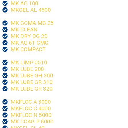
MK AG 100
MKGEL AL 4500
MK GOMA MG 25
MK CLEAN
MK DRY DG 20
MK AG 61 CMC
MK COMPACT
MK LIMP 0510
MK LUBE 200
MK LUBE GH 300
MK LUBE GR 310
MK LUBE GR 320
MKFLOC A 3000
MKFLOC C 4000
MKFLOC N 5000
MK COAG P 8000