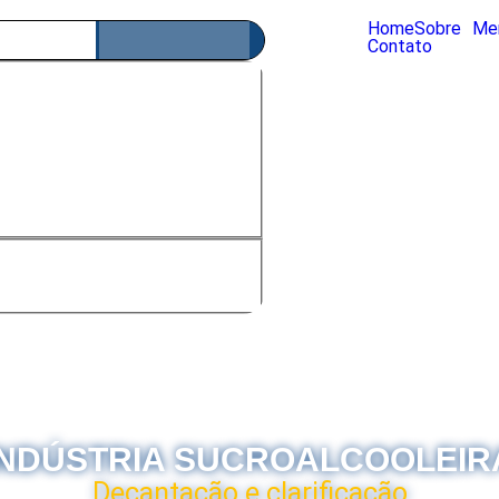
Home
Sobre
Me
Contato
 matches only
 in title
h in content
INDÚSTRIA SUCROALCOOLEIR
Decantação e clarificação